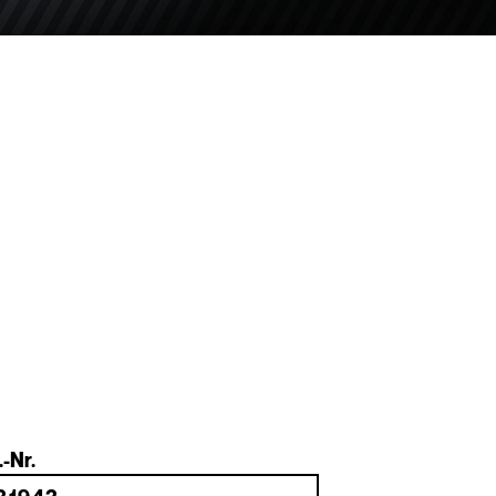
.-Nr.