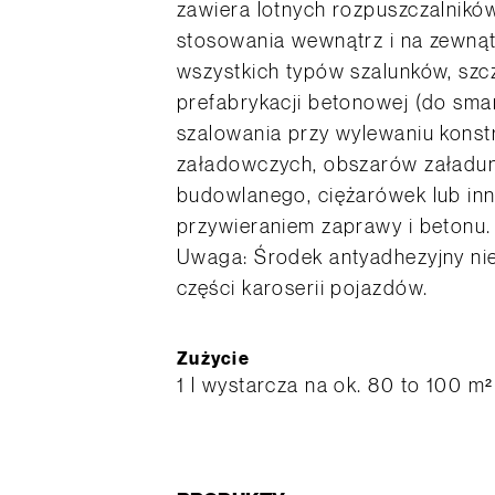
zawiera lotnych rozpuszczalnikó
stosowania wewnątrz i na zewnąt
wszystkich typów szalunków, szcz
prefabrykacji betonowej (do sma
szalowania przy wylewaniu konst
załadowczych, obszarów załadunku
budowlanego, ciężarówek lub in
przywieraniem zaprawy i betonu.
Uwaga: Środek antyadhezyjny ni
części karoserii pojazdów.
Zużycie
1 l wystarcza na ok. 80 to 100 m