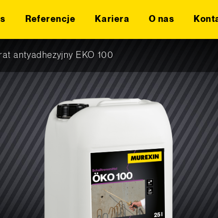
is
Referencje
Kariera
O nas
Kont
rat antyadhezyjny EKO 100