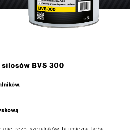
o silosów BVS 300
alników,
ryskową
artości rozpuszczalników, bitumiczna farba