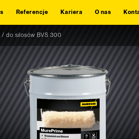
is
Referencje
Kariera
O nas
Kont
 / do silosów BVS 300