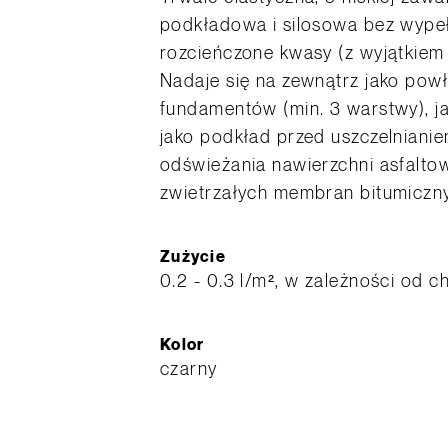
podkładowa i silosowa bez wypeł
rozcieńczone kwasy (z wyjątkiem 
Nadaje się na zewnątrz jako pow
fundamentów (min. 3 warstwy), jak
jako podkład przed uszczelniani
odświeżania nawierzchni asfalto
zwietrzałych membran bitumiczn
Zużycie
0.2 - 0.3 l/m², w zależności od c
Kolor
czarny