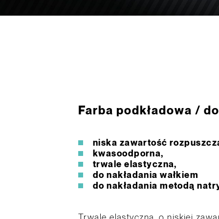
Farba podkładowa / d
niska zawartość rozpuszcz
kwasoodporna,
trwale elastyczna,
do nakładania wałkiem
do nakładania metodą nat
Trwale elastyczna, o niskiej zaw