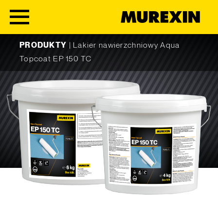
Skip to content
PRODUKTY
|
Lakier nawierzchniowy Aqua
Topcoat EP 150 TC