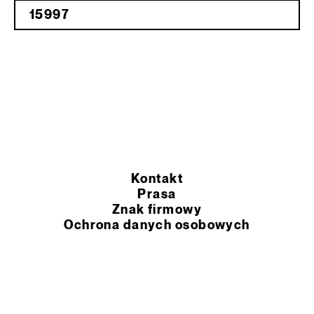
Kontakt
Prasa
Znak firmowy
Ochrona danych osobowych
Ogólne warunki sprzedaży
Rozporządzenie REACH UE
© 2026 Murexin Polska Sp. z o.o.