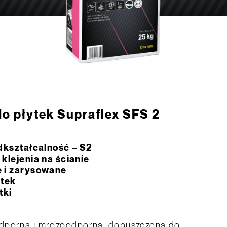
do płytek Supraflex SFS 2
dkształcalność – S2
klejenia na ścianie
 i zarysowane
ytek
tki
odporna i mrozoodporna, dopuszczona do