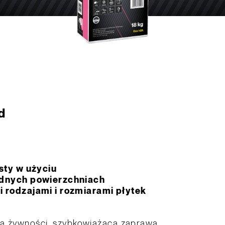
d
sty w użyciu
udnych powierzchniach
 rodzajami i rozmiarami płytek
la żywności, szybkowiążąca zaprawa