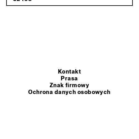
Kontakt
Prasa
Znak firmowy
Ochrona danych osobowych
Ogólne warunki sprzedaży
Rozporządzenie REACH UE
© 2026 Murexin Polska Sp. z o.o.