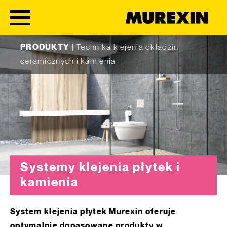
Skip to content
PRODUKTY
|
Technika klejenia okładzin
ceramicznych i kamienia
Systemy klejenia płytek i
kamienia
System klejenia płytek Murexin oferuje
optymalnie dopasowane produkty w